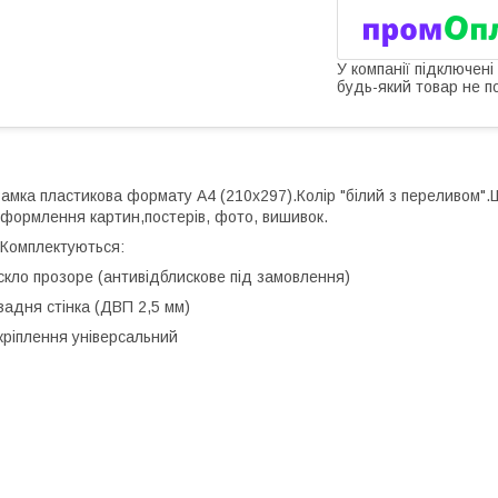
У компанії підключені
будь-який товар не п
амка пластикова формату А4 (210х297).Колір "білий з переливом"
формлення картин,постерів, фото, вишивок.
омплектуються:
скло прозоре (антивідблискове під замовлення)
задня стінка (ДВП 2,5 мм)
кріплення універсальний