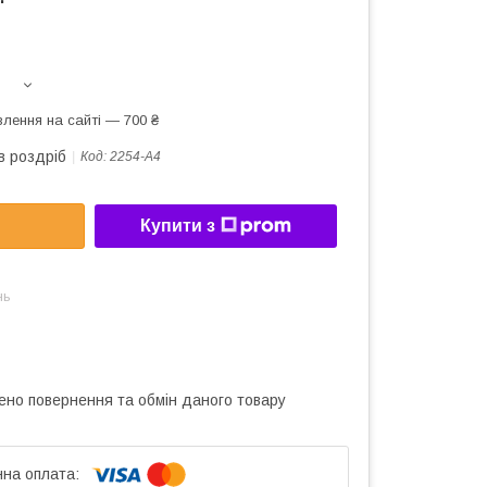
лення на сайті — 700 ₴
в роздріб
Код:
2254-A4
Купити з
нь
ено повернення та обмін даного товару