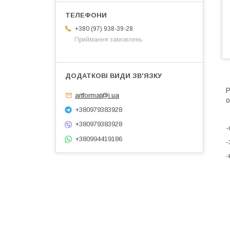
+380 (97) 938-39-28
Приймання замовлень
Р
artformat@i.ua
о
+380979383928
К
+380979383928
-
+380994419186
-
-