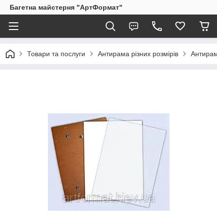
Багетна майстерня "АртФормат"
Товари та послуги
Антирама різних розмірів
Антирам