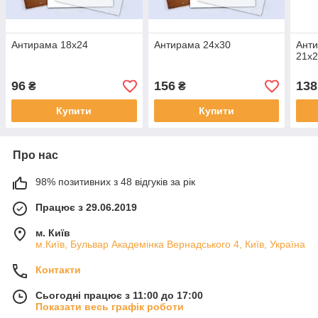
Антирама 18х24
Антирама 24х30
Ант
21х2
96
156
138
₴
₴
Купити
Купити
Про нас
98% позитивних з 48 відгуків за рік
Працює з 29.06.2019
м. Київ
м.Київ, Бульвар Академінка Вернадського 4, Київ, Україна
Контакти
Сьогодні працює з 11:00 до 17:00
Показати весь графік роботи