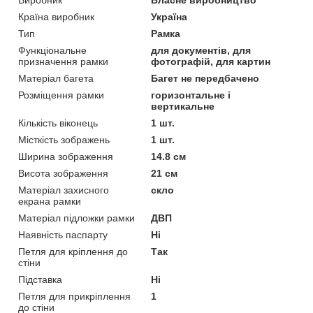
Країна виробник
Україна
Тип
Рамка
Функціональне
для документів, для
призначення рамки
фотографій, для картин
Матеріал багета
Багет не передбачено
Розміщення рамки
горизонтальне і
вертикальне
Кількість віконець
1 шт.
Місткість зображень
1 шт.
Ширина зображення
14.8 см
Висота зображення
21 см
Матеріал захисного
скло
екрана рамки
Матеріал підложки рамки
ДВП
Наявність паспарту
Ні
Петля для кріплення до
Так
стіни
Підставка
Ні
Петля для прикріплення
1
до стіни