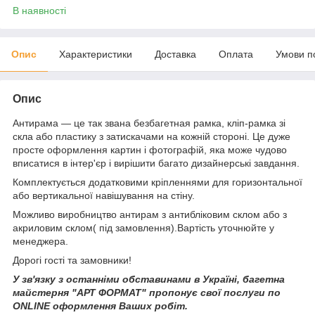
В наявності
Опис
Характеристики
Доставка
Оплата
Умови п
Опис
Антирама — це так звана безбагетная рамка, кліп-рамка зі
скла або пластику з затискачами на кожній стороні. Це дуже
просте оформлення картин і фотографій, яка може чудово
вписатися в інтер'єр і вирішити багато дизайнерські завдання.
Комплектується додатковими кріпленнями для горизонтальної
або вертикальної навішування на стіну.
Можливо виробництво антирам з антибліковим склом або з
акриловим склом( під замовлення).Вартість уточнюйте у
менеджера.
Дорогі гості та замовники!
У зв'язку з останніми обставинами в Україні, багетна
майстерня "АРТ ФОРМАТ" пропонує свої послуги по
ONLINE оформлення Ваших робіт.