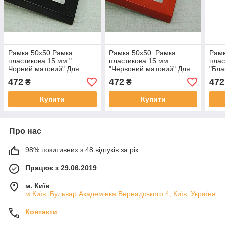
Рамка 50х50.Рамка
Рамка 50х50. Рамка
Рамк
пластикова 15 мм."
пластикова 15 мм.
плас
Чорний матовий" Для
"Червоний матовий" Для
"Бла
грамот, дипломів, картин
грамот, дипломів, картин
грам
472
472
472
₴
₴
Купити
Купити
Про нас
98% позитивних з 48 відгуків за рік
Працює з 29.06.2019
м. Київ
м.Київ, Бульвар Академінка Вернадського 4, Київ, Україна
Контакти