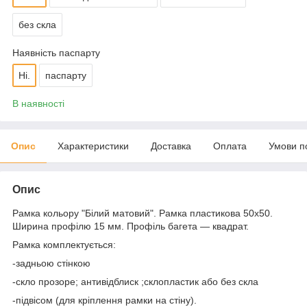
без скла
Наявність паспарту
Ні.
паспарту
В наявності
Опис
Характеристики
Доставка
Оплата
Умови п
Опис
Рамка кольору "Білий матовий". Рамка пластикова 50х50.
Ширина профілю 15 мм. Профіль багета ― квадрат.
Рамка комплектується:
-задньою стінкою
-скло прозоре; антивідблиск ;склопластик або без скла
-підвісом (для кріплення рамки на стіну).