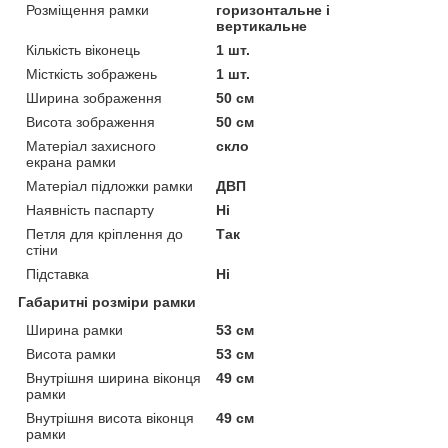
Розміщення рамки
горизонтальне і
вертикальне
Кількість віконець
1 шт.
Місткість зображень
1 шт.
Ширина зображення
50 см
Висота зображення
50 см
Матеріал захисного
скло
екрана рамки
Матеріал підложки рамки
ДВП
Наявність паспарту
Ні
Петля для кріплення до
Так
стіни
Підставка
Ні
Габаритні розміри рамки
Ширина рамки
53 см
Висота рамки
53 см
Внутрішня ширина віконця
49 см
рамки
Внутрішня висота віконця
49 см
рамки