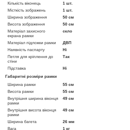
Кількість віконець
1 шт.
Місткість зображень
1 шт.
Ширина зображення
50 см
Висота зображення
50 см
Матеріал захисного
скло
екрана рамки
Матеріал підложки рамки
ДВП
Наявність паспарту
Ні
Петля для кріплення до
Так
стіни
Підставка
Ні
Габаритні розміри рамки
Ширина рамки
55 см
Висота рамки
55 см
Внутрішня ширина віконця
49 см
рамки
Внутрішня висота віконця
49 см
рамки
Ширина багета
26 мм
Вага
1 кг