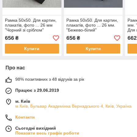
Рамка 50х50. Для картин,
Рамка 50х50. Для картин,
Рамк
плакатів, фото ... 26 мм
плакатів, фото ... 26 мм.
мм. 
"Чорний зі сріблом"
"Бежево-білий"
Для 
656
656
662
₴
₴
Купити
Купити
Про нас
98% позитивних з 48 відгуків за рік
Працює з 29.06.2019
м. Київ
м.Київ, Бульвар Академінка Вернадського 4, Київ, Україна
Контакти
Сьогодні вихідний
Показати весь графік роботи