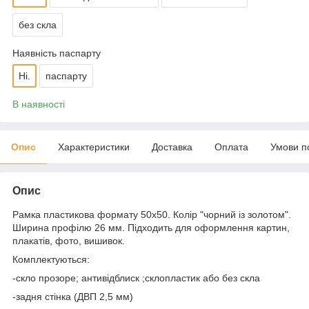
без скла
Наявність паспарту
Ні.
паспарту
В наявності
Опис
Характеристики
Доставка
Оплата
Умови п
Опис
Рамка пластикова формату 50х50. Колір "чорний із золотом".
Ширина профілю 26 мм. Підходить для оформлення картин,
плакатів, фото, вишивок.
Комплектуються:
-скло прозоре; антивідблиск ;склопластик або без скла
-задня стінка (ДВП 2,5 мм)