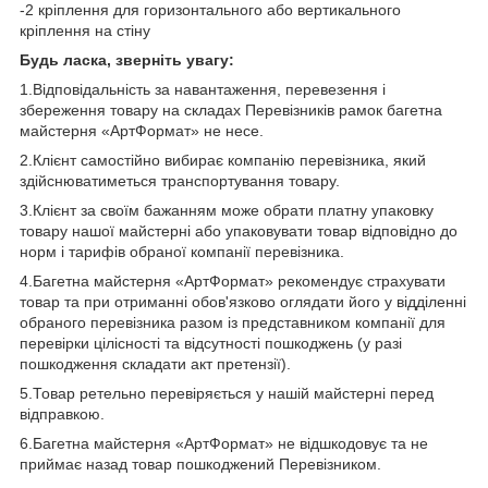
-2 кріплення для горизонтального або вертикального
кріплення на стіну
Будь ласка, зверніть увагу:
1.Відповідальність за навантаження, перевезення і
збереження товару на складах Перевізників рамок багетна
майстерня «АртФормат» не несе.
2.Клієнт самостійно вибирає компанію перевізника, який
здійснюватиметься транспортування товару.
3.Клієнт за своїм бажанням може обрати платну упаковку
товару нашої майстерні або упаковувати товар відповідно до
норм і тарифів обраної компанії перевізника.
4.Багетна майстерня «АртФормат» рекомендує страхувати
товар та при отриманні обов'язково оглядати його у відділенні
обраного перевізника разом із представником компанії для
перевірки цілісності та відсутності пошкоджень (у разі
пошкодження складати акт претензії).
5.Товар ретельно перевіряється у нашій майстерні перед
відправкою.
6.Багетна майстерня «АртФормат» не відшкодовує та не
приймає назад товар пошкоджений Перевізником.