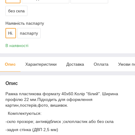
без скла
Наявність паспарту
Ні.
паспарту
В наявності
Опис
Характеристики
Доставка
Оплата
Умови п
Опис
Рамка пластикова формату 40х60.Колір "білий". Ширина
профілю 22 мм.Підходить для оформлення
картин,постерів,фото, вишивок.
Комплектуються:
-скло прозоре; антивідблиск ;склопластик або без скла
-задня стінка (ДВП 2,5 мм)