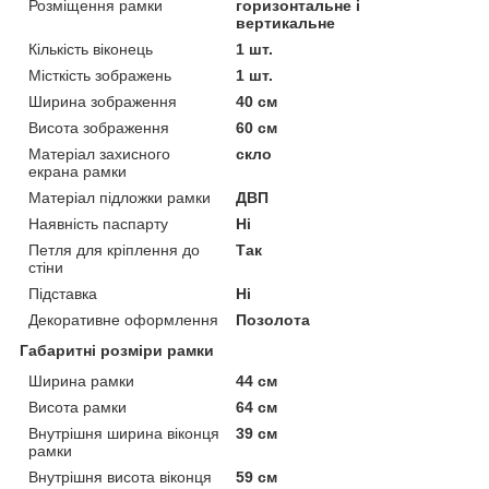
Розміщення рамки
горизонтальне і
вертикальне
Кількість віконець
1 шт.
Місткість зображень
1 шт.
Ширина зображення
40 см
Висота зображення
60 см
Матеріал захисного
скло
екрана рамки
Матеріал підложки рамки
ДВП
Наявність паспарту
Ні
Петля для кріплення до
Так
стіни
Підставка
Ні
Декоративне оформлення
Позолота
Габаритні розміри рамки
Ширина рамки
44 см
Висота рамки
64 см
Внутрішня ширина віконця
39 см
рамки
Внутрішня висота віконця
59 см