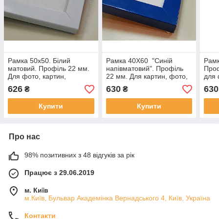
Рамка 50х50. Білий
Рамка 40Х60 "Синій
Рамк
матовий. Профіль 22 мм.
напівматовий". Профіль
Проф
Для фото, картин,
22 мм. Для картин, фото,
для 
вишивок
плакатів
626
630
630
₴
₴
Купити
Купити
Про нас
98% позитивних з 48 відгуків за рік
Працює з 29.06.2019
м. Київ
м.Київ, Бульвар Академінка Вернадського 4, Київ, Україна
Контакти