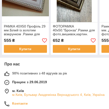
РАМКА 40Х50 Профіль 29
ФОТОРАМКА
Рамк
мм.Білий із золотим
40х50."Бронза".Рамки для
мм..
візерунком .Рамки для
фото,вишивок,картин.
фото
фото,вишивок,картин
555
652
555
₴
₴
Купити
Купити
Про нас
98% позитивних з 48 відгуків за рік
Працює з 29.06.2019
м. Київ
м.Київ, Бульвар Академінка Вернадського 4, Київ, Україна
Контакти