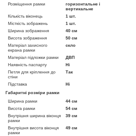
Розміщення рамки
горизонтальне і
вертикальне
Кількість віконець
1 шт.
Місткість зображень
1 шт.
Ширина зображення
40 см
Висота зображення
50 см
Матеріал захисного
скло
екрана рамки
Матеріал підложки рамки
ДВП
Наявність паспарту
Ні
Петля для кріплення до
Так
стіни
Підставка
Ні
Габаритні розміри рамки
Ширина рамки
44 см
Висота рамки
54 см
Внутрішня ширина віконця
39 см
рамки
Внутрішня висота віконця
49 см
рамки