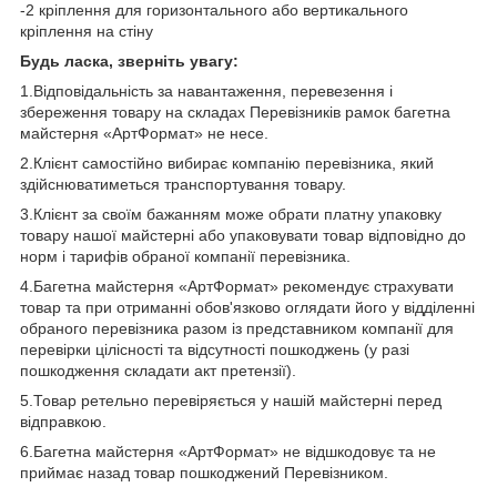
-2 кріплення для горизонтального або вертикального
кріплення на стіну
Будь ласка, зверніть увагу:
1.Відповідальність за навантаження, перевезення і
збереження товару на складах Перевізників рамок багетна
майстерня «АртФормат» не несе.
2.Клієнт самостійно вибирає компанію перевізника, який
здійснюватиметься транспортування товару.
3.Клієнт за своїм бажанням може обрати платну упаковку
товару нашої майстерні або упаковувати товар відповідно до
норм і тарифів обраної компанії перевізника.
4.Багетна майстерня «АртФормат» рекомендує страхувати
товар та при отриманні обов'язково оглядати його у відділенні
обраного перевізника разом із представником компанії для
перевірки цілісності та відсутності пошкоджень (у разі
пошкодження складати акт претензії).
5.Товар ретельно перевіряється у нашій майстерні перед
відправкою.
6.Багетна майстерня «АртФормат» не відшкодовує та не
приймає назад товар пошкоджений Перевізником.