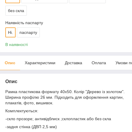
без скла
Наявність паспарту
Ні.
паспарту
В наявності
Опис
Характеристики
Доставка
Оплата
Умови п
Опис
Рамка пластикова формату 40х50. Колір "Дерево із золотом".
Ширина профілю 26 мм. Підходить для оформлення картин,
плакатів, фото, вишивок.
Комплектуються:
-скло прозоре; антивідблиск ;склопластик або без скла
-задня стінка (ДВП 2,5 мм)