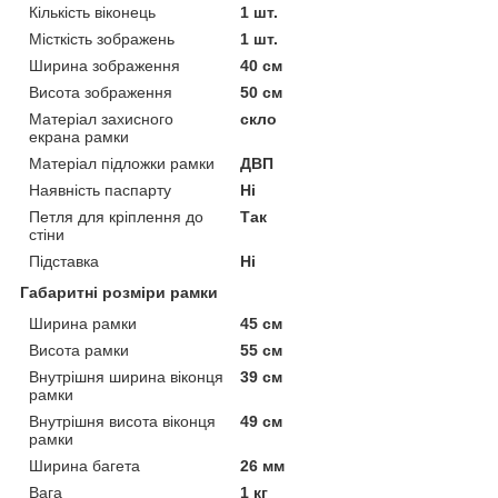
Кількість віконець
1 шт.
Місткість зображень
1 шт.
Ширина зображення
40 см
Висота зображення
50 см
Матеріал захисного
скло
екрана рамки
Матеріал підложки рамки
ДВП
Наявність паспарту
Ні
Петля для кріплення до
Так
стіни
Підставка
Ні
Габаритні розміри рамки
Ширина рамки
45 см
Висота рамки
55 см
Внутрішня ширина віконця
39 см
рамки
Внутрішня висота віконця
49 см
рамки
Ширина багета
26 мм
Вага
1 кг