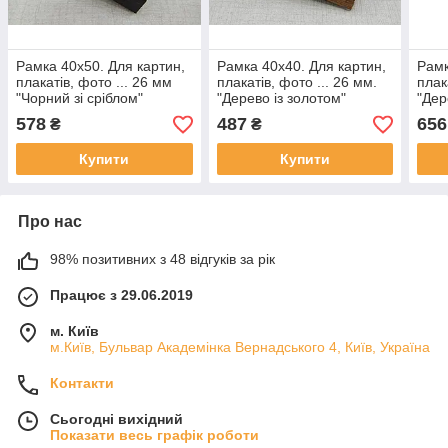
Рамка 40х50. Для картин,
Рамка 40х40. Для картин,
Рамк
плакатів, фото ... 26 мм
плакатів, фото ... 26 мм.
плак
"Чорний зі сріблом"
"Дерево із золотом"
"Дер
578
487
656
₴
₴
Купити
Купити
Про нас
98% позитивних з 48 відгуків за рік
Працює з 29.06.2019
м. Київ
м.Київ, Бульвар Академінка Вернадського 4, Київ, Україна
Контакти
Сьогодні вихідний
Показати весь графік роботи