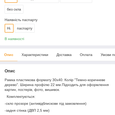
без скла
Наявність паспарту
Ні.
паспарту
В наявності
Опис
Характеристики
Доставка
Оплата
Умови п
Опис
Рамка пластикова формату 30х40. Колір "Темно-коричневе
дерево". Ширина профілю 22 мм.Підходить для оформлення
картин, постерів, фото, вишивок.
Комплектуються:
-скло прозоре (антивідблискове під замовлення)
-задня стінка (ДВП 2,5 мм)