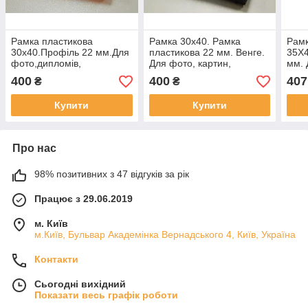
Рамка пластикова
Рамка 30х40. Рамка
Рамк
30х40.Профіль 22 мм.Для
пластикова 22 мм. Венге.
35Х4
фото,дипломів,
Для фото, картин,
мм. 
материн.вишивок.
вишивок
виши
400
400
407
₴
₴
Купити
Купити
Про нас
98% позитивних з 47 відгуків за рік
Працює з 29.06.2019
м. Київ
м.Київ, Бульвар Академінка Вернадського 4, Київ, Україна
Контакти
Сьогодні вихідний
Показати весь графік роботи