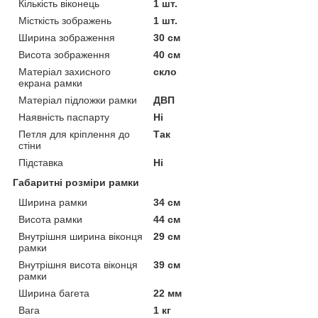
Кількість віконець
1 шт.
Місткість зображень
1 шт.
Ширина зображення
30 см
Висота зображення
40 см
Матеріал захисного
скло
екрана рамки
Матеріал підложки рамки
ДВП
Наявність паспарту
Ні
Петля для кріплення до
Так
стіни
Підставка
Ні
Габаритні розміри рамки
Ширина рамки
34 см
Висота рамки
44 см
Внутрішня ширина віконця
29 см
рамки
Внутрішня висота віконця
39 см
рамки
Ширина багета
22 мм
Вага
1 кг