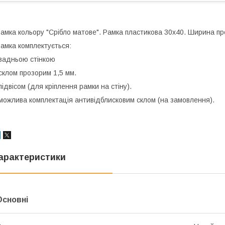
амка кольору "Срібло матове". Рамка пластикова 30х40. Ширина п
амка комплектується:
задньою стінкою
склом прозорим 1,5 мм.
підвісом (для кріплення рамки на стіну).
можлива комплектація антивідблисковим склом (на замовлення).
арактеристики
Основні