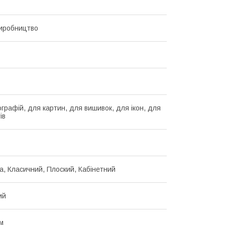
иробництво
графій, для картин, для вишивок, для ікон, для
ів
а, Класичний, Плоский, Кабінетний
ий
зм