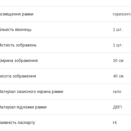
озміщення рамки
горизонт
ількість віконець
1 шт.
істкість зображень
1 шт.
Ширина зображення
30 см
исота зображення
40 см
атеріал захисного екрана рамки
скло
атеріал підложки рамки
ДВП
аявність паспарту
Ні