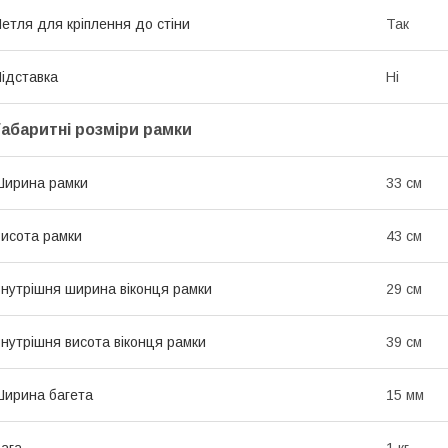
етля для кріплення до стіни
Так
ідставка
Ні
Габаритні розміри рамки
ирина рамки
33 см
исота рамки
43 см
нутрішня ширина віконця рамки
29 см
нутрішня висота віконця рамки
39 см
ирина багета
15 мм