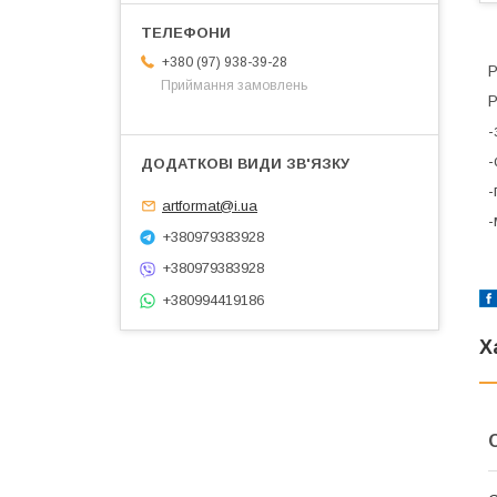
+380 (97) 938-39-28
Р
Приймання замовлень
Р
-
-
-
artformat@i.ua
-
+380979383928
+380979383928
+380994419186
Х