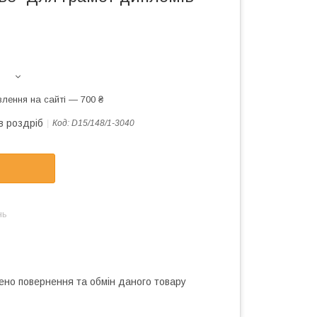
лення на сайті — 700 ₴
в роздріб
Код:
D15/148/1-3040
нь
ено повернення та обмін даного товару