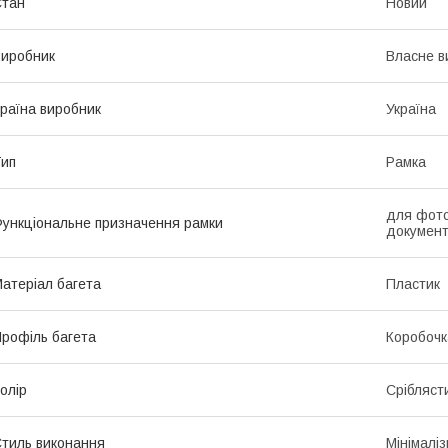
Стан
Новий
иробник
Власне в
раїна виробник
Україна
ип
Рамка
для фото
ункціональне призначення рамки
документ
атеріал багета
Пластик
рофіль багета
Коробочк
олір
Срібляст
тиль виконання
Мінімалі