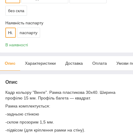
без скла
Наявність паспарту
Ні.
паспарту
В наявності
Опис
Характеристики
Доставка
Оплата
Умови п
Опис
Кадр кольору "Венге". Рамка пластикова 30х40. Ширина
профілю 15 мм. Профіль багета ― квадрат.
Рамка комплектується:
-задньою стінкою
-склом прозорим 1,5 мм.
-підвісом (для кріплення рамки на стіну).