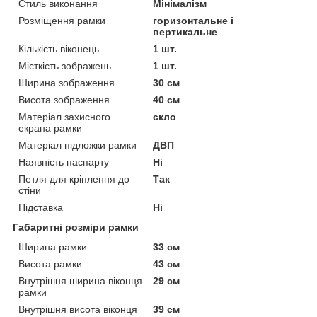
Стиль виконання
Мінімалізм
Розміщення рамки
горизонтальне і
вертикальне
Кількість віконець
1 шт.
Місткість зображень
1 шт.
Ширина зображення
30 см
Висота зображення
40 см
Матеріал захисного
скло
екрана рамки
Матеріал підложки рамки
ДВП
Наявність паспарту
Ні
Петля для кріплення до
Так
стіни
Підставка
Ні
Габаритні розміри рамки
Ширина рамки
33 см
Висота рамки
43 см
Внутрішня ширина віконця
29 см
рамки
Внутрішня висота віконця
39 см