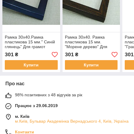
Рамка 30х40.Рамка
Рамка 30х40. Рамка
Рамк
пластикова 15 мм." Синій
пластикова 15 мм.
плас
глянець" Для грамот
"Морене дерево" Для
"Гра
дипломів картин
грамот, дипломів, картин
дипл
301
301
301
₴
₴
Купити
Купити
Про нас
98% позитивних з 48 відгуків за рік
Працює з 29.06.2019
м. Київ
м.Київ, Бульвар Академінка Вернадського 4, Київ, Україна
Контакти