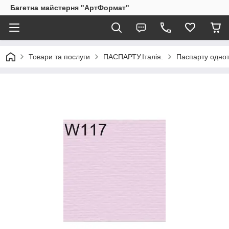
Багетна майстерня "АртФормат"
Товари та послуги
ПАСПАРТУ.Італія.
Паспарту однот