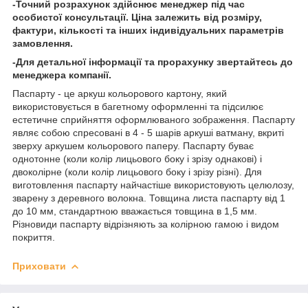
-Точний розрахунок здійснює менеджер під час
особистої консультації. Ціна залежить від розміру,
фактури, кількості та інших індивідуальних параметрів
замовлення.
-Для детальної інформації та прорахунку звертайтесь до
менеджера компанії.
Паспарту - це аркуш кольорового картону, який
використовується в багетному оформленні та підсилює
естетичне сприйняття оформлюваного зображення. Паспарту
являє собою спресовані в 4 - 5 шарів аркуші ватману, вкриті
зверху аркушем кольорового паперу. Паспарту буває
однотонне (коли колір лицьового боку і зрізу однакові) і
двоколірне (коли колір лицьового боку і зрізу різні). Для
виготовлення паспарту найчастіше використовують целюлозу,
зварену з деревного волокна. Товщина листа паспарту від 1
до 10 мм, стандартною вважається товщина в 1,5 мм.
Різновиди паспарту відрізняють за колірною гамою і видом
покриття.
Приховати