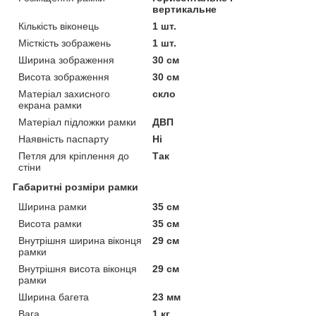
вертикальне
Кількість віконець
1 шт.
Місткість зображень
1 шт.
Ширина зображення
30 см
Висота зображення
30 см
Матеріал захисного
скло
екрана рамки
Матеріал підложки рамки
ДВП
Наявність паспарту
Ні
Петля для кріплення до
Так
стіни
Габаритні розміри рамки
Ширина рамки
35 см
Висота рамки
35 см
Внутрішня ширина віконця
29 см
рамки
Внутрішня висота віконця
29 см
рамки
Ширина багета
23 мм
Вага
1 кг