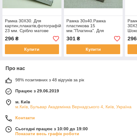
Рамка 30Х30. Для
Рамка 30х40.Рамка
Рамк
картин,плакатів,фотографій
пластикова 15
30Х3
23 мм. Срібло матове
мм."Платина". Для
Шок
фотографій, плакатів,
брон
296
301
296
₴
₴
картин
карт
Купити
Купити
Про нас
98% позитивних з 48 відгуків за рік
Працює з 29.06.2019
м. Київ
м.Київ, Бульвар Академінка Вернадського 4, Київ, Україна
Контакти
Сьогодні працює з 10:00 до 19:00
Показати весь графік роботи