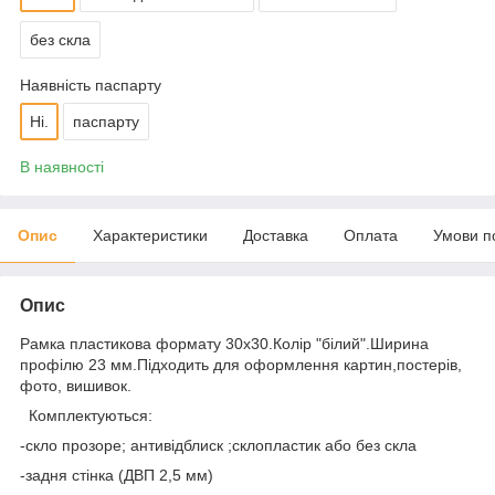
без скла
Наявність паспарту
Ні.
паспарту
В наявності
Опис
Характеристики
Доставка
Оплата
Умови п
Опис
Рамка пластикова формату 30х30.Колір "білий".Ширина
профілю 23 мм.Підходить для оформлення картин,постерів,
фото, вишивок.
Комплектуються:
-скло прозоре; антивідблиск ;склопластик або без скла
-задня стінка (ДВП 2,5 мм)