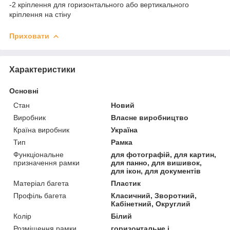
-2 кріплення для горизонтального або вертикального
кріплення на стіну
Приховати
Характеристики
Основні
Стан
Новий
Виробник
Власне виробництво
Країна виробник
Україна
Тип
Рамка
Функціональне
для фотографій, для картин,
призначення рамки
для панно, для вишивок,
для ікон, для документів
Матеріал багета
Пластик
Профіль багета
Класичний, Зворотний,
Кабінетний, Округлий
Колір
Білий
Розміщення рамки
горизонтальне і