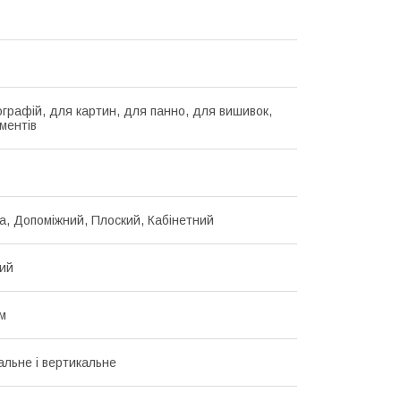
графій, для картин, для панно, для вишивок,
ментів
а, Допоміжний, Плоский, Кабінетний
ий
зм
альне і вертикальне