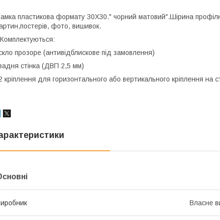
амка пластикова формату 30Х30." чорний матовий".Шірина профі
артин,постерів, фото, вишивок.
омплектуються:
скло прозоре (антивідблискове під замовлення)
задня стінка (ДВП 2,5 мм)
2 кріплення для горизонтального або вертикального кріплення на с
арактеристики
Основні
иробник
Власне в