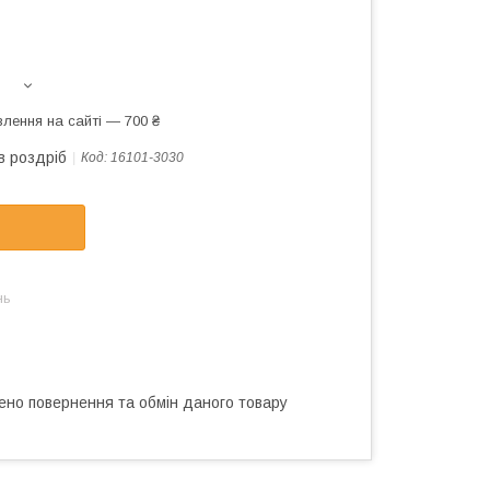
лення на сайті — 700 ₴
в роздріб
Код:
16101-3030
нь
ено повернення та обмін даного товару