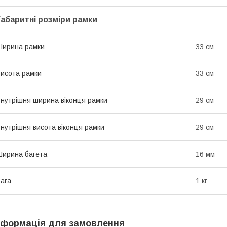
Габаритні розміри рамки
ирина рамки
33 см
исота рамки
33 см
нутрішня ширина віконця рамки
29 см
нутрішня висота віконця рамки
29 см
ирина багета
16 мм
ага
1 кг
нформація для замовлення