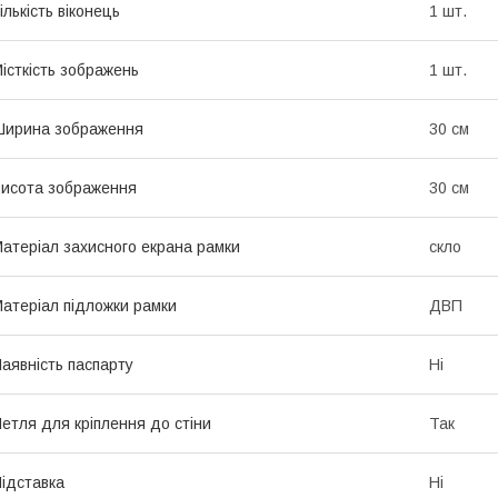
ількість віконець
1 шт.
істкість зображень
1 шт.
Ширина зображення
30 см
исота зображення
30 см
атеріал захисного екрана рамки
скло
атеріал підложки рамки
ДВП
аявність паспарту
Ні
етля для кріплення до стіни
Так
ідставка
Ні