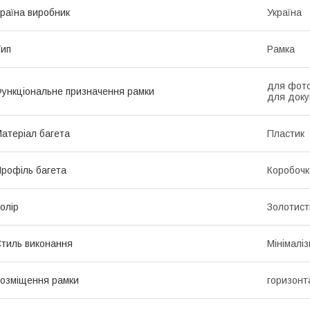
раїна виробник
Україна
ип
Рамка
для фото
ункціональне призначення рамки
для доку
атеріал багета
Пластик
рофіль багета
Коробочк
олір
Золотист
тиль виконання
Мінімалі
озміщення рамки
горизонт