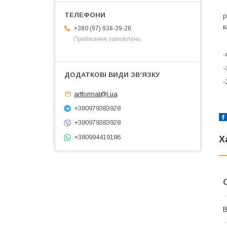
Р
к
+380 (97) 938-39-28
Приймання замовлень
К
-
-
-
artformat@i.ua
+380979383928
+380979383928
+380994419186
Х
В