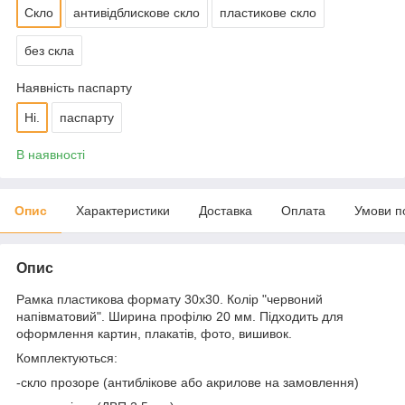
Скло
антивідблискове скло
пластикове скло
без скла
Наявність паспарту
Ні.
паспарту
В наявності
Опис
Характеристики
Доставка
Оплата
Умови п
Опис
Рамка пластикова формату 30х30. Колір "червоний
напівматовий". Ширина профілю 20 мм. Підходить для
оформлення картин, плакатів, фото, вишивок.
Комплектуються:
-скло прозоре (антиблікове або акрилове на замовлення)