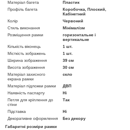
Матеріал багета
Пластик
Профіль багета
Коробочка, Плоский,
Кабінетний
Колір
Червоний
Стиль виконання
Мінімалізм
Розміщення рамки
горизонтальне і
вертикальне
Кількість віконець
1 шт.
Місткість зображень
1 шт.
Ширина зображення
39 см
Висота зображення
30 см
Матеріал захисного
скло
екрана рамки
Матеріал підложки рамки
ДВП
Наявність паспарту
Ні
Петля для кріплення до
Так
стіни
Підставка
Ні
Декоративне оформлення
Без декору
Габаритні розміри рамки