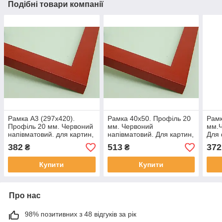
Подібні товари компанії
Рамка А3 (297х420).
Рамка 40х50. Профіль 20
Рамк
Профіль 20 мм. Червоний
мм. Червоний
мм.Ч
напівматовий. для картин,
напівматовий. Для картин,
Для 
фотографій, плакатів,
фотографій, плакатів,
,кар
382
513
372
₴
₴
постерів
постерів
Купити
Купити
Про нас
98% позитивних з 48 відгуків за рік