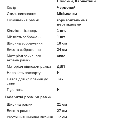
Плоский, Кабінетний
Колір
Червоний
Стиль виконання
Мінімалізм
Розміщення рамки
горизонтальне і
вертикальне
Кількість віконець
1 шт.
Місткість зображень
1 шт.
Ширина зображення
18 см
Висота зображення
24 см
Матеріал захисного
скло
екрана рамки
Матеріал підложки рамки
ДВП
Наявність паспарту
Ні
Петля для кріплення до
Так
стіни
Підставка
Ні
Габаритні розміри рамки
Ширина рамки
21 см
Висота рамки
27 см
Внутрішня ширина віконця
17 см