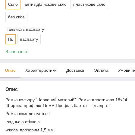
Скло
антивідблискове скло
пластикове скло
без скла
Наявність паспарту
Ні.
паспарту
В наявності
Опис
Характеристики
Доставка
Оплата
Умови п
Опис
Рамка кольору "Червоний матовий". Рамка пластикова 18х24
.Ширина профілю 15 мм.Профіль багета — квадрат.
Рамка комплектується:
-задньою стінкою
-склом прозорим 1,5 мм.