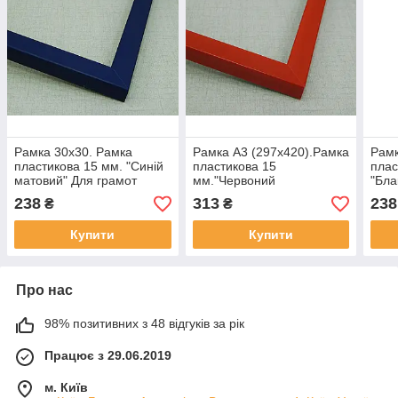
Рамка 30х30. Рамка
Рамка А3 (297х420).Рамка
Рамк
пластикова 15 мм. "Синій
пластикова 15
плас
матовий" Для грамот
мм."Червоний
"Бла
дипломів картин
матовий"Для грамот
грам
238
313
238
₴
₴
дипломів картин
Купити
Купити
Про нас
98% позитивних з 48 відгуків за рік
Працює з 29.06.2019
м. Київ