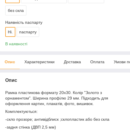
без скла
Наявність паспарту
Ні.
паспарту
В наявності
Опис
Характеристики
Доставка
Оплата
Умови п
Опис
Рамка пластикова формату 20х30. Колір "Золото з
орнаментом". Ширина профілю 29 мм. Підходить для
оформлення картин, плакатів, фото, вишивок.
Комплектуються:
-скло прозоре; антивідблиск ;склопластик або без скла
-задня стінка (ДВП 2,5 мм)