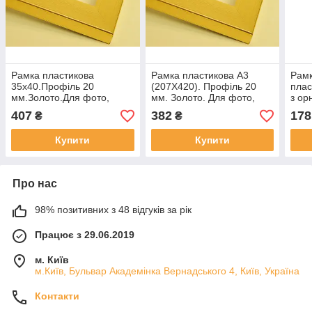
Рамка пластикова
Рамка пластикова А3
Рамк
35х40.Профіль 20
(207Х420). Профіль 20
плас
мм.Золото.Для фото,
мм. Золото. Для фото,
з ор
картин, вишивок, плакатів
картин, вишивок, плакатів
карт
407
382
178
₴
₴
Купити
Купити
Про нас
98% позитивних з 48 відгуків за рік
Працює з 29.06.2019
м. Київ
м.Київ, Бульвар Академінка Вернадського 4, Київ, Україна
Контакти