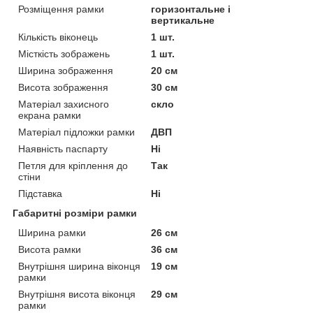
Розміщення рамки
горизонтальне і
вертикальне
Кількість віконець
1 шт.
Місткість зображень
1 шт.
Ширина зображення
20 см
Висота зображення
30 см
Матеріал захисного
скло
екрана рамки
Матеріал підложки рамки
ДВП
Наявність паспарту
Ні
Петля для кріплення до
Так
стіни
Підставка
Ні
Габаритні розміри рамки
Ширина рамки
26 см
Висота рамки
36 см
Внутрішня ширина віконця
19 см
рамки
Внутрішня висота віконця
29 см
рамки