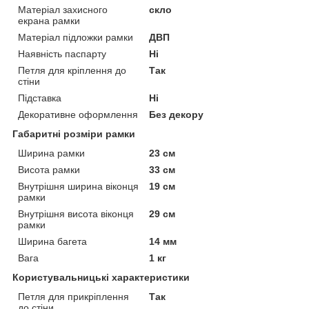
Матеріал захисного
скло
екрана рамки
Матеріал підложки рамки
ДВП
Наявність паспарту
Ні
Петля для кріплення до
Так
стіни
Підставка
Ні
Декоративне оформлення
Без декору
Габаритні розміри рамки
Ширина рамки
23 см
Висота рамки
33 см
Внутрішня ширина віконця
19 см
рамки
Внутрішня висота віконця
29 см
рамки
Ширина багета
14 мм
Вага
1 кг
Користувальницькі характеристики
Петля для прикріплення
Так
до стіни