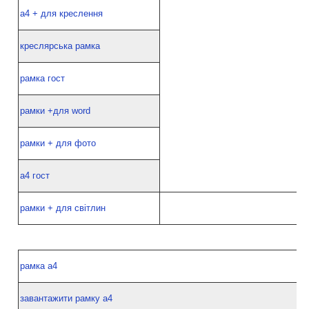
а4 + для креслення
креслярська рамка
рамка гост
рамки +для word
рамки + для фото
а4 гост
рамки + для світлин
рамка а4
завантажити рамку а4