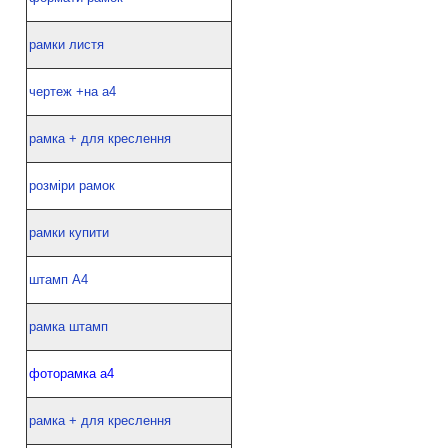
рамки листя
чертеж +на а4
рамка + для креслення
розміри рамок
рамки купити
штамп А4
рамка штамп
фоторамка а4
рамка + для креслення