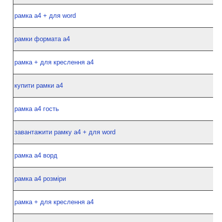
рамка а4 + для word
рамки формата а4
рамка + для креслення а4
купити рамки а4
рамка а4 гость
завантажити рамку а4 + для word
рамка а4 ворд
рамка а4 розміри
рамка + для креслення а4