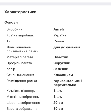
Характеристики
Основні
Виробник
Антей
Країна виробник
Україна
Тип
Рамка
Функціональне
для документів
призначення рамки
Матеріал багета
Пластик
Профіль багета
Округлий
Колір
Зелений
Стиль виконання
Класицизм
Розміщення рамки
горизонтальне і
вертикальне
Кількість віконець
1 шт.
Місткість зображень
1 шт.
Ширина зображення
20 см
Висота зображення
30 см