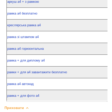
аркуш а4 + з рамкою
рамка а4 безплатно
креслярська рамка а4
рамка зі штампом а4
рамка а4 горизонтальна
рамка + для диплому а4
рамки + для а4 завантажити безплатно
рамка а4 автокад
рамка + для фото а4
Приховати