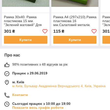
Рамка 30х40. Рамка
Рамка А4 (297х210).Рамка
Рамк
пластикова 15 мм.
пластикова 16
плас
"Зелений матовий" Для
мм.Салатовий металік.
"Зел
грамот, дипломів, картин
грам
301
115
301
₴
₴
Купити
Купити
Про нас
98% позитивних з 48 відгуків за рік
Працює з 29.06.2019
м. Київ
м.Київ, Бульвар Академінка Вернадського 4, Київ, Україна
Контакти
Сьогодні працює з 10:00 до 19:00
Показати весь графік роботи