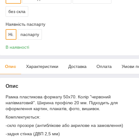
без скла
Наявність паспарту
Ні.
паспарту
В наявності
Опис
Характеристики
Доставка
Оплата
Умови п
Опис
Рамка пластикова формату 50х70. Колір "червоний
напівматовий". Ширина профілю 20 мм. Підходить для
оформлення картин, плакатів, фото, вишивок.
Комплектуються:
-скло прозоре (антиблікове або акрилове на замовлення)
-задня стінка (ДВП 2,5 мм)