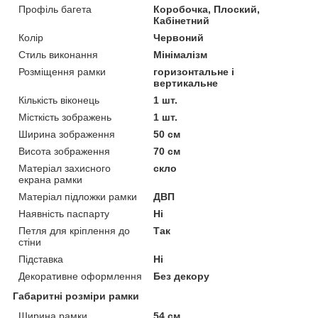
Профіль багета
Коробочка, Плоский,
Кабінетний
Колір
Червоний
Стиль виконання
Мінімалізм
Розміщення рамки
горизонтальне і
вертикальне
Кількість віконець
1 шт.
Місткість зображень
1 шт.
Ширина зображення
50 см
Висота зображення
70 см
Матеріал захисного
скло
екрана рамки
Матеріал підложки рамки
ДВП
Наявність паспарту
Ні
Петля для кріплення до
Так
стіни
Підставка
Ні
Декоративне оформлення
Без декору
Габаритні розміри рамки
Ширина рамки
54 см