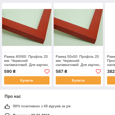
Рамка 40Х60. Профіль 20
Рамка 50х50. Профіль 20
Рамк
мм. Червоний
мм. Червоний
Проф
напівматовий. Для картин,
напівматовий. Для картин,
напі
фотографій, плакатів,
фотографій, плакатів,
фото
590
587
382
₴
₴
плакатів
постерів
пост
Купити
Купити
Про нас
98% позитивних з 48 відгуків за рік